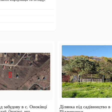
д забудову в с. Оноківці
Ділянка під садівництво в
Підлипники
ький,
Оноківці,
мкр.