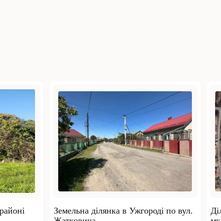
 районі
Земельна ділянка в Ужгороді по вул.
Ді
Жатковича
мк