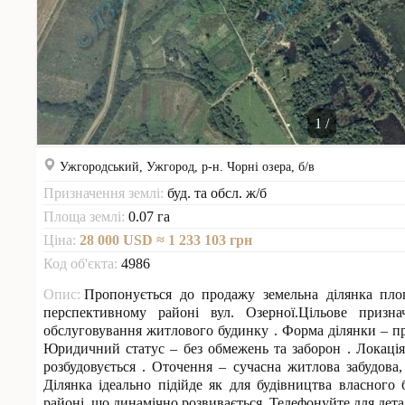
1
/
Ужгородський,
Ужгород,
р-н. Чорні озера,
б/в
Призначення землі:
буд. та обсл. ж/б
Площа землі:
0.07
га
Ціна:
28 000
USD
≈ 1 233 103 грн
Код об'єкта:
4986
Опис:
Пропонується до продажу земельна ділянка пло
перспективному районі вул. Озерної.Цільове призн
обслуговування житлового будинку . Форма ділянки – пр
Юридичний статус – без обмежень та заборон . Локаці
розбудовується . Оточення – сучасна житлова забудова,
Ділянка ідеально підійде як для будівництва власного б
районі, що динамічно розвивається. Телефонуйте для детал