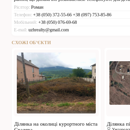
Рієлтор:
Роман
Телефон:
+38 (050) 372-55-66 +38 (097) 753-85-86
Мобільний:
+38 (050) 076-69-68
E-mail:
uzhrealty@gmail.com
СХОЖІ ОБ’ЄКТИ
Ділянка на околиці курортного міста
Ділянка пі
Свалява
Ужгородс