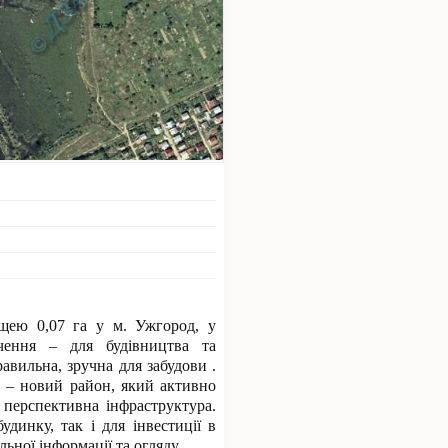
щею 0,07 га у м. Ужгород, у
ачення – для будівництва та
авильна, зручна для забудови .
я – новий район, який активно
 перспективна інфраструктура.
удинку, так і для інвестиції в
ьної інформації та огляду.