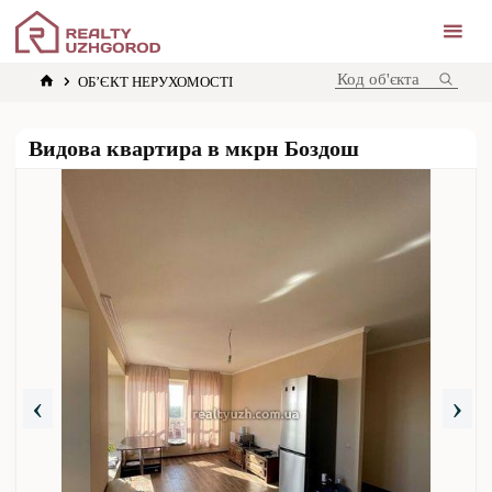
Skip
realtyuzh
to
content
HOME
ОБ’ЄКТ НЕРУХОМОСТІ
Видова квартира в мкрн Боздош