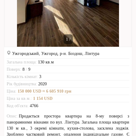
1
/
Ужгородський,
Ужгород,
р-н. Боздош,
Лінтура
Загальна площа:
130
кв.м
Поверх:
8
/
9
Кількість кімнат:
3
Рік будівництва:
2020
Ціна:
150 000
USD
≈ 6 605 910 грн
Ціна за кв.м.:
1 154
USD
Код об'єкта:
4766
Опис:
Продається простора квартира на 8-му поверсі з
панорамними вікнами по вул. Лінтура. Загальна площа квартири
130 м кв., 3 окремі кімнати, кухня-столова, засклена лоджія.
Зроблено частковий ремонт, опалення індивідуальне газове. Є