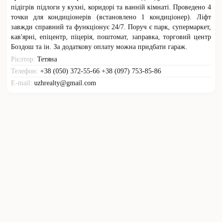
підігрів підлоги у кухні, коридорі та ванній кімнаті. Проведено 4
точки для кондиціонерів (встановлено 1 кондиціонер). Ліфт
завжди справний та функціонує 24/7. Поруч є парк, супермаркет,
кав'ярні, епіцентр, піцерія, поштомат, заправка, торговий центр
Боздош та ін. За додаткову оплату можна придбати гараж.
Рієлтор:
Тетяна
Телефон:
+38 (050) 372-55-66 +38 (097) 753-85-86
E-mail:
uzhrealty@gmail.com